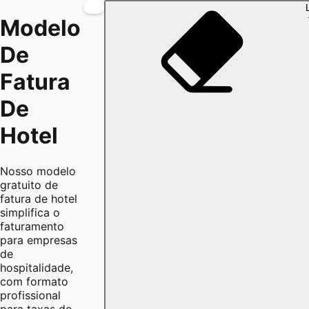
Modelo
De
Fatura
De
Hotel
Nosso modelo
gratuito de
fatura de hotel
simplifica o
faturamento
para empresas
de
hospitalidade,
com formato
profissional
para taxas de