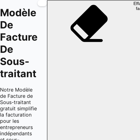
Eff
fa
Modèle
De
Facture
De
Sous-
traitant
Notre Modèle
de Facture de
Sous-traitant
gratuit simplifie
la facturation
pour les
entrepreneurs
indépendants
et sous-